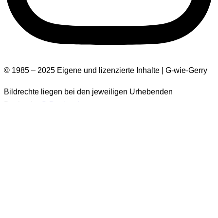
© 1985 – 2025 Eigene und lizenzierte Inhalte | G-wie-Gerry
Bildrechte liegen bei den jeweiligen Urhebenden
Design by
G-Design.Art
Informationen zur Barrierefreiheit
Einige Bilder auf dieser Website haben keinen Alt-Text.
Diese Bilder stammen aus der Zeit vor 2026. Es handelt sich
um über 1.500 Bilder. Eine nachträgliche Ergänzung der Alt-
Texte für diese Bilder wird
generell nicht erfolgen
. Sie sind
ausschließlich in Beiträgen enthalten, die als
„vor 2026