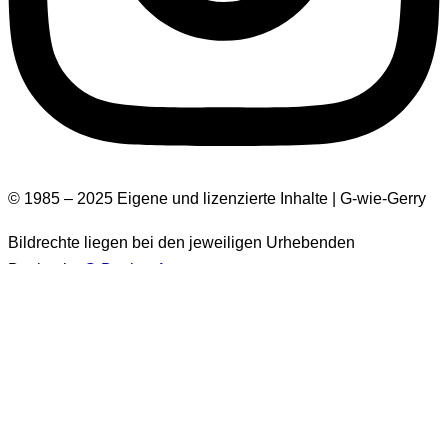
© 1985 – 2025 Eigene und lizenzierte Inhalte | G-wie-Gerry
Bildrechte liegen bei den jeweiligen Urhebenden
Design by
G-Design.Art
Informationen zur Barrierefreiheit
Einige Bilder auf dieser Website haben keinen Alt-Text.
Diese Bilder stammen aus der Zeit vor 2026. Es handelt sich
um über 1.500 Bilder. Eine nachträgliche Ergänzung der Alt-