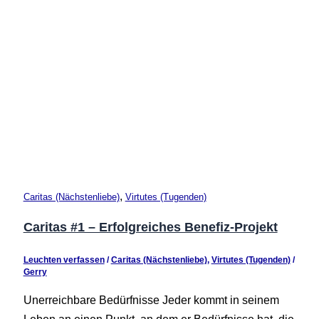
,
Caritas (Nächstenliebe)
Virtutes (Tugenden)
Caritas #1 – Erfolgreiches Benefiz-Projekt
Leuchten verfassen
/
Caritas (Nächstenliebe)
,
Virtutes (Tugenden)
/
Gerry
Unerreichbare Bedürfnisse Jeder kommt in seinem
Leben an einen Punkt, an dem er Bedürfnisse hat, die