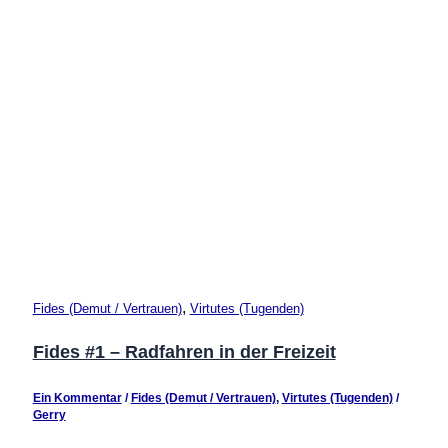
,
Fides (Demut / Vertrauen)
Virtutes (Tugenden)
Fides #1 – Radfahren in der Freizeit
Ein Kommentar
/
Fides (Demut / Vertrauen)
,
Virtutes (Tugenden)
/
Gerry