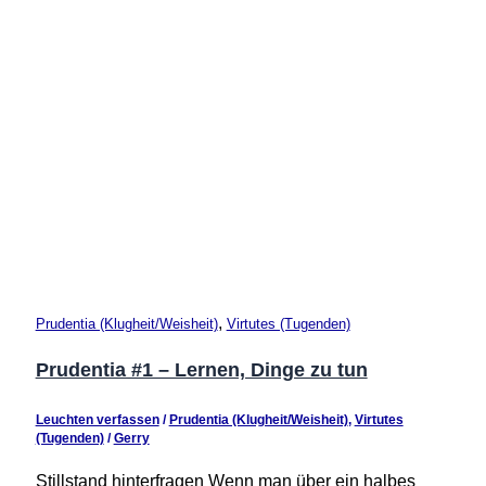
,
Prudentia (Klugheit/Weisheit)
Virtutes (Tugenden)
Prudentia #1 – Lernen, Dinge zu tun
Leuchten verfassen
/
Prudentia (Klugheit/Weisheit)
,
Virtutes
(Tugenden)
/
Gerry
Stillstand hinterfragen Wenn man über ein halbes