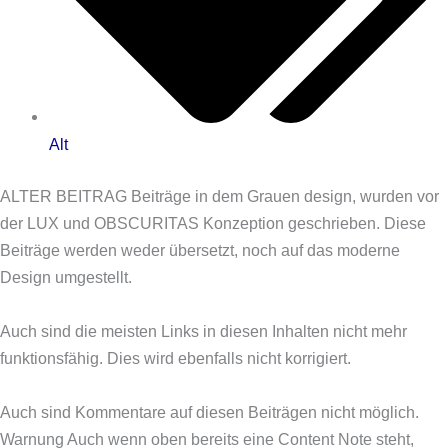
Alt
ALTER BEITRAG
Beiträge in dem Grauen design, wurden vor
der LUX und OBSCURITAS Konzeption geschrieben. Diese
Beiträge werden weder übersetzt, noch auf das moderne
Design umgestellt.
Auch sind die meisten Links in diesen Inhalten nicht mehr
funktionsfähig. Dies wird ebenfalls nicht korrigiert.
Auch sind Kommentare auf diesen Beiträgen nicht möglich.
Warnung
Auch wenn oben bereits eine Content Note steht,