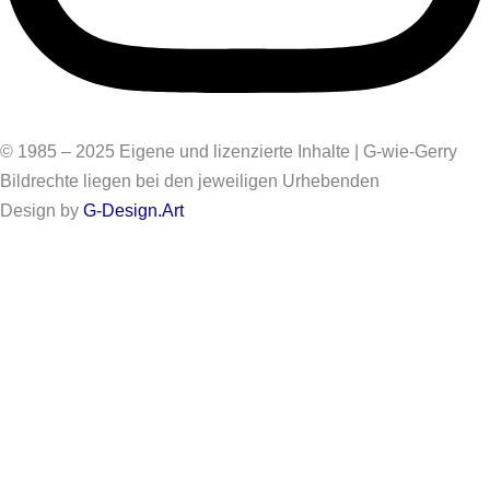
© 1985 – 2025 Eigene und lizenzierte Inhalte | G-wie-Gerry
Bildrechte liegen bei den jeweiligen Urhebenden
Design by
G-Design.Art
Informationen zur Barrierefreiheit
Einige Bilder auf dieser Website haben keinen Alt-Text. Diese
Bilder stammen aus der Zeit vor 2026. Es handelt sich um über
1.500 Bilder. Eine nachträgliche Ergänzung der Alt-Texte für
diese Bilder wird
generell nicht erfolgen
. Sie sind
ausschließlich in Beiträgen enthalten, die als
„vor 2026
veröffentlicht“
gekennzeichnet sind.