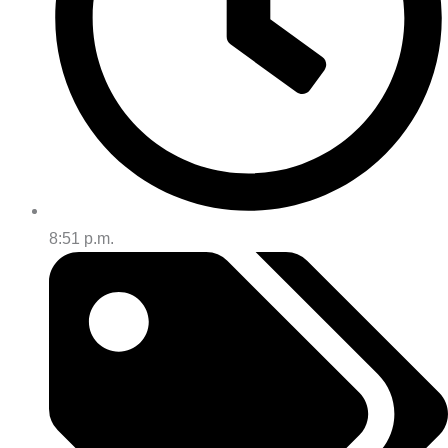
8:51 p.m.