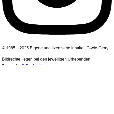
© 1985 – 2025 Eigene und lizenzierte Inhalte | G-wie-Gerry
Bildrechte liegen bei den jeweiligen Urhebenden
Design by
G-Design.Art
Informationen zur Barrierefreiheit
Einige Bilder auf dieser Website haben keinen Alt-Text.
Diese Bilder stammen aus der Zeit vor 2026. Es handelt sich
um über 1.500 Bilder. Eine nachträgliche Ergänzung der Alt-