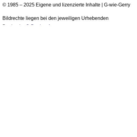
© 1985 – 2025 Eigene und lizenzierte Inhalte | G-wie-Gerry
Bildrechte liegen bei den jeweiligen Urhebenden
Design by
G-Design.Art
Informationen zur Barrierefreiheit
Einige Bilder auf dieser Website haben keinen Alt-Text.
Diese Bilder stammen aus der Zeit vor 2026. Es handelt sich
um über 1.500 Bilder. Eine nachträgliche Ergänzung der Alt-
Texte für diese Bilder wird
generell nicht erfolgen
. Sie sind
ausschließlich in Beiträgen enthalten, die als
„vor 2026
veröffentlicht“
gekennzeichnet sind.
Alt-Texte sind leider nur in Deutsch verfügbar.
Folgende Informationen gelten nur für Inhalte die
nach dem