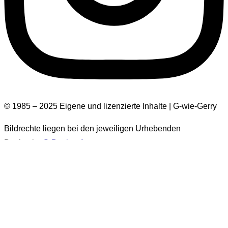
© 1985 – 2025 Eigene und lizenzierte Inhalte | G-wie-Gerry
Bildrechte liegen bei den jeweiligen Urhebenden
Design by
G-Design.Art
Informationen zur Barrierefreiheit
Einige Bilder auf dieser Website haben keinen Alt-Text.
Diese Bilder stammen aus der Zeit vor 2026. Es handelt sich