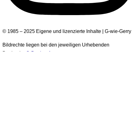
© 1985 – 2025 Eigene und lizenzierte Inhalte | G-wie-Gerry
Bildrechte liegen bei den jeweiligen Urhebenden
Design by
G-Design.Art
Informationen zur Barrierefreiheit
Einige Bilder auf dieser Website haben keinen Alt-Text.
Diese Bilder stammen aus der Zeit vor 2026. Es handelt sich
um über 1.500 Bilder. Eine nachträgliche Ergänzung der Alt-
Texte für diese Bilder wird
generell nicht erfolgen
. Sie sind
ausschließlich in Beiträgen enthalten, die als
„vor 2026
veröffentlicht“
gekennzeichnet sind.