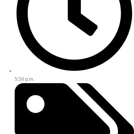
5:34 p.m.