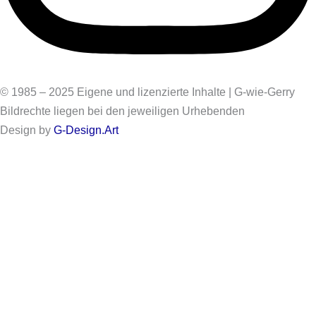
© 1985 – 2025 Eigene und lizenzierte Inhalte | G-wie-Gerry
Bildrechte liegen bei den jeweiligen Urhebenden
Design by
G-Design.Art
Informationen zur Barrierefreiheit
Einige Bilder auf dieser Website haben keinen Alt-Text. Diese
Bilder stammen aus der Zeit vor 2026. Es handelt sich um über
1.500 Bilder. Eine nachträgliche Ergänzung der Alt-Texte für
diese Bilder wird
generell nicht erfolgen
. Sie sind
ausschließlich in Beiträgen enthalten, die als
„vor 2026
veröffentlicht“
gekennzeichnet sind.