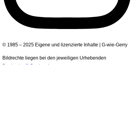
© 1985 – 2025 Eigene und lizenzierte Inhalte | G-wie-Gerry
Bildrechte liegen bei den jeweiligen Urhebenden
Design by
G-Design.Art
Informationen zur Barrierefreiheit
Einige Bilder auf dieser Website haben keinen Alt-Text.
Diese Bilder stammen aus der Zeit vor 2026. Es handelt sich
um über 1.500 Bilder. Eine nachträgliche Ergänzung der Alt-
Texte für diese Bilder wird
generell nicht erfolgen
. Sie sind