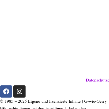
Datenschutze
F
I
a
n
c
s
© 1985 – 2025 Eigene und lizenzierte Inhalte | G-wie-Gerry
e
t
Bildrechte liegen bei den jeweiligen Urhebenden