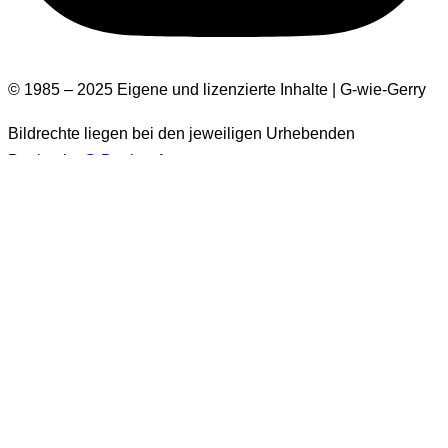
© 1985 – 2025 Eigene und lizenzierte Inhalte | G-wie-Gerry
Bildrechte liegen bei den jeweiligen Urhebenden
Design by
G-Design.Art
Informationen zur Barrierefreiheit
Einige Bilder auf dieser Website haben keinen Alt-Text.
Diese Bilder stammen aus der Zeit vor 2026. Es handelt sich
um über 1.500 Bilder. Eine nachträgliche Ergänzung der Alt-
Texte für diese Bilder wird
generell nicht erfolgen
. Sie sind
ausschließlich in Beiträgen enthalten, die als
„vor 2026
veröffentlicht“
gekennzeichnet sind.