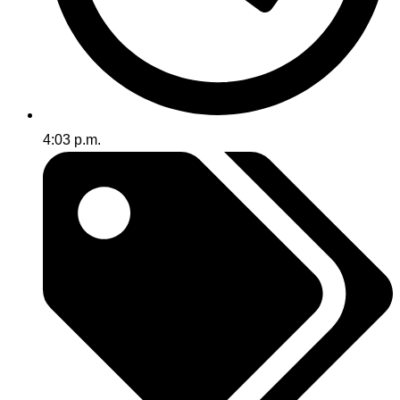
4:03 p.m.