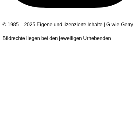
© 1985 – 2025 Eigene und lizenzierte Inhalte | G-wie-Gerry
Bildrechte liegen bei den jeweiligen Urhebenden
Design by
G-Design.Art
Informationen zur Barrierefreiheit
Einige Bilder auf dieser Website haben keinen Alt-Text.
Diese Bilder stammen aus der Zeit vor 2026. Es handelt sich
um über 1.500 Bilder. Eine nachträgliche Ergänzung der Alt-
Texte für diese Bilder wird
generell nicht erfolgen
. Sie sind
ausschließlich in Beiträgen enthalten, die als
„vor 2026
veröffentlicht“
gekennzeichnet sind.