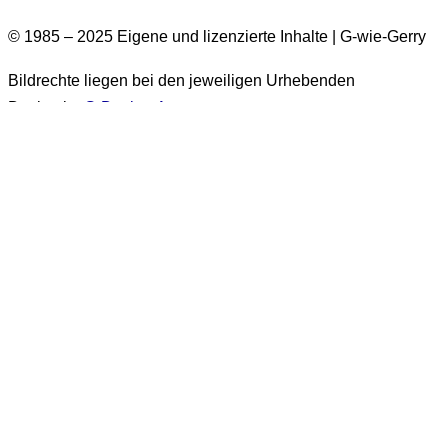
© 1985 – 2025 Eigene und lizenzierte Inhalte | G-wie-Gerry
Bildrechte liegen bei den jeweiligen Urhebenden
Design by
G-Design.Art
Informationen zur Barrierefreiheit
Einige Bilder auf dieser Website haben keinen Alt-Text.
Diese Bilder stammen aus der Zeit vor 2026. Es handelt sich
um über 1.500 Bilder. Eine nachträgliche Ergänzung der Alt-
Texte für diese Bilder wird
generell nicht erfolgen
. Sie sind
ausschließlich in Beiträgen enthalten, die als
„vor 2026
veröffentlicht“
gekennzeichnet sind.
Alt-Texte sind leider nur in Deutsch verfügbar.