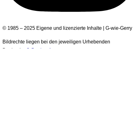
© 1985 – 2025 Eigene und lizenzierte Inhalte | G-wie-Gerry
Bildrechte liegen bei den jeweiligen Urhebenden
Design by
G-Design.Art
Informationen zur Barrierefreiheit
Einige Bilder auf dieser Website haben keinen Alt-Text.
Diese Bilder stammen aus der Zeit vor 2026. Es handelt sich
um über 1.500 Bilder. Eine nachträgliche Ergänzung der Alt-
Texte für diese Bilder wird
generell nicht erfolgen
. Sie sind
ausschließlich in Beiträgen enthalten, die als
„vor 2026
veröffentlicht“
gekennzeichnet sind.