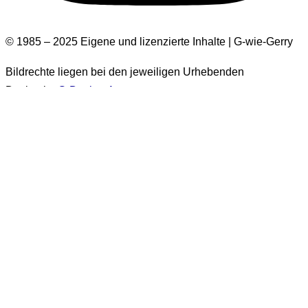
© 1985 – 2025 Eigene und lizenzierte Inhalte | G-wie-Gerry
Bildrechte liegen bei den jeweiligen Urhebenden
Design by
G-Design.Art
Informationen zur Barrierefreiheit
Einige Bilder auf dieser Website haben keinen Alt-Text.
Diese Bilder stammen aus der Zeit vor 2026. Es handelt sich
um über 1.500 Bilder. Eine nachträgliche Ergänzung der Alt-
Texte für diese Bilder wird
generell nicht erfolgen
. Sie sind
ausschließlich in Beiträgen enthalten, die als
„vor 2026
veröffentlicht“
gekennzeichnet sind.
Alt-Texte sind leider nur in Deutsch verfügbar.